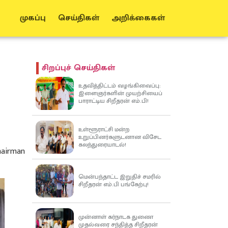
முகப்பு
செய்திகள்
அறிக்கைகள்
சிறப்புச் செய்திகள்
உதவித்திட்டம் வழங்கிவைப்பு:
இளைஞர்களின் முயற்சியைப்
பாராட்டிய சிறீதரன் எம்.பி!
உள்ளூராட்சி மன்ற
உறுப்பினர்களுடனான விசேட
கலந்துரையாடல்!
Chairman
மென்பந்தாட்ட இறுதிச் சமரில்
சிறீதரன் எம்.பி பங்கேற்பு!
முன்னாள் கர்நாடக துணை
முதல்வரை சந்தித்த சிறீதரன்