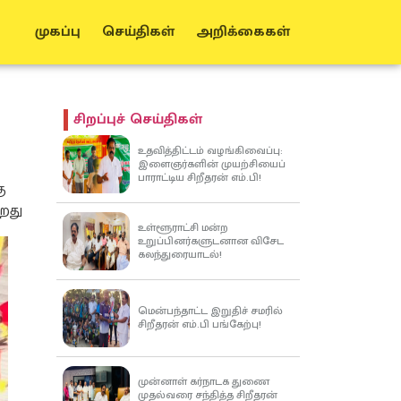
முகப்பு
செய்திகள்
அறிக்கைகள்
சிறப்புச் செய்திகள்
உதவித்திட்டம் வழங்கிவைப்பு:
இளைஞர்களின் முயற்சியைப்
பாராட்டிய சிறீதரன் எம்.பி!
ு
றது
உள்ளூராட்சி மன்ற
உறுப்பினர்களுடனான விசேட
கலந்துரையாடல்!
மென்பந்தாட்ட இறுதிச் சமரில்
சிறீதரன் எம்.பி பங்கேற்பு!
முன்னாள் கர்நாடக துணை
முதல்வரை சந்தித்த சிறீதரன்