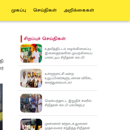
முகப்பு
செய்திகள்
அறிக்கைகள்
சிறப்புச் செய்திகள்
உதவித்திட்டம் வழங்கிவைப்பு:
இளைஞர்களின் முயற்சியைப்
பாராட்டிய சிறீதரன் எம்.பி!
தி
ர்
உள்ளூராட்சி மன்ற
உறுப்பினர்களுடனான விசேட
கலந்துரையாடல்!
மென்பந்தாட்ட இறுதிச் சமரில்
சிறீதரன் எம்.பி பங்கேற்பு!
முன்னாள் கர்நாடக துணை
முதல்வரை சந்தித்த சிறீதரன்