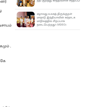
நீதி குறித்து காத்திரமான சந்திப்பு!
றனர்
ு
ஏழாவது உலகத் திருக்குறள்
மாநாடு இந்தியாவின் கர்நாடக
மாநிலத்தில் சிறப்பாக
நடைபெற்றது! (VIDEO)
வசாயம்
மும் ,
்கே