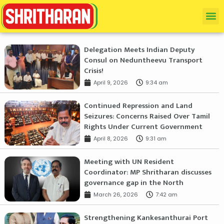
Delegation Meets Indian Deputy
Consul on Neduntheevu Transport
Crisis!
April 9, 2026
9:34 am
Continued Repression and Land
Seizures: Concerns Raised Over Tamil
Rights Under Current Government
April 8, 2026
9:31 am
Meeting with UN Resident
Coordinator: MP Shritharan discusses
governance gap in the North
March 26, 2026
7:42 am
Strengthening Kankesanthurai Port